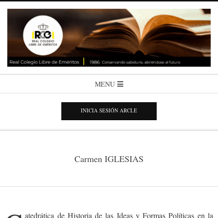
Skip
to
content
COLEGIO
Secondary
MENU
Navigation
LIBRE
Menu
INICIA SESIÓN ARCLE
DE
EMÉRITOS
Carmen IGLESIAS
atedrática de Historia de las Ideas y Formas Políticas en la