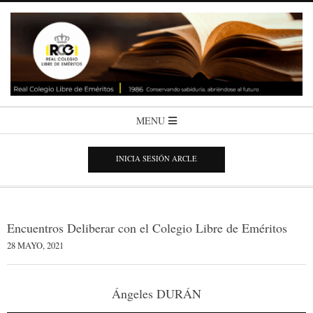
Skip
to
content
COLEGIO
Secondary
MENU
Navigation
LIBRE
Menu
INICIA SESIÓN ARCLE
DE
EMÉRITOS
Encuentros Deliberar con el Colegio Libre de Eméritos
28 MAYO, 2021
Ángeles DURÁN