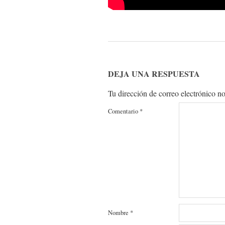
2017-
07-
DEJA UNA RESPUESTA
11
Tu dirección de correo electrónico no
Comentario
*
Nombre
*