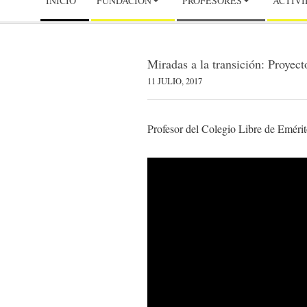
LIBRE
INICIO
FUNDACIÓN
PROFESORES
ACTIV
Navigation
Menu
DE
Miradas a la transición: Proye
EMÉRITOS
11 JULIO, 2017
Profesor del Colegio Libre de Emérit