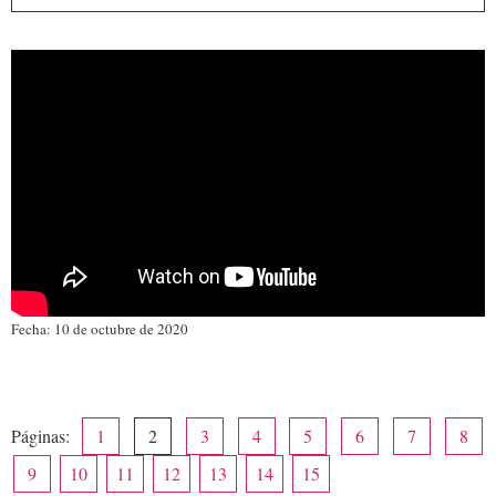
Fecha: 10 de octubre de 2020
Páginas:
1
2
3
4
5
6
7
8
9
10
11
12
13
14
15