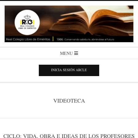
Skip
to
content
COLEGIO
Secondary
MENU
Navigation
LIBRE
Menu
INICIA SESIÓN ARCLE
DE
EMÉRITOS
VIDEOTECA
CICLO: VIDA, OBRA E IDEAS DE LOS PROFESORES